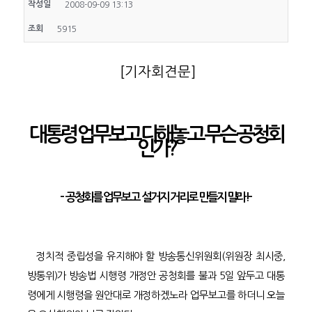
작성일
2008-09-09 13:13
조회
5915
[기자회견문]
대통령 업무보고 다해놓고 무슨 공청회
인가?
-
공청회를 업무보고
설거지 거리로 만들지 말라!
-
정치적 중립성을 유지해야 할 방송통신위원회(위원장 최시중,
방통위)가 방송법 시행령 개정안 공청회를 불과 5일 앞두고 대통
령에게 시행령을 원안대로 개정하겠노라 업무보고를 하더니 오늘