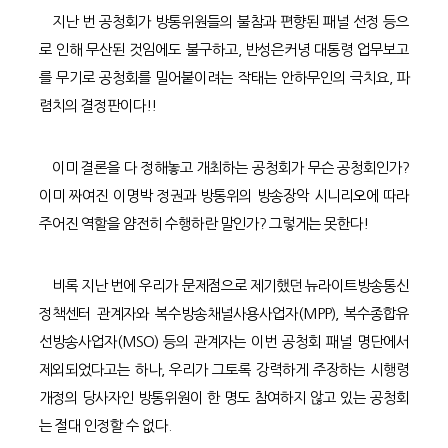
지난 번 공청회가 방통위원들의 불참과 편향된 패널 선정 등으
로 인해 무산된 것임에도 불구하고, 반성은커녕 대통령 업무보고
를 무기로 공청회를 밀어붙이려는 작태는 안하무인의 극치요, 파
렴치의 결정판이다!!
이미 결론을 다 정해놓고 개최하는 공청회가 무슨 공청회인가?
이미 짜여진 이명박 정권과 방통위의 방송장악 시니리오에 따라
주어진 역할을 얌전히 수행하란 말인가? 그렇게는 못한다!
비록 지난 번에 우리가 문제점으로 제기했던 뉴라이트방송통신
정책센터 관계자와 복수방송채널사용사업자(MPP), 복수종합유
선방송사업자(MSO) 등의 관계자는 이번 공청회 패널 명단에서
제외되었다고는 하나, 우리가 그토록 강력하게 주장하는 시행령
개정의 당사자인 방통위원이 한 명도 참여하지 않고 있는 공청회
는 절대 인정할 수 없다.