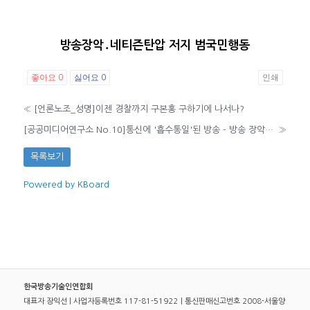
방송장악․네티즌탄압 저지 범국민행동
좋아요
싫어요
인쇄
0
0
«
[언론노조_성명]이젠 경찰까지 구본홍 구하기에 나서나?
[공공미디어연구소 No.10]통신에 '흡수통일'된 방송 - 방송 장악의 완성?
»
목록보기
Powered by KBoard
한국방송기술인연합회
대표자 장익선 | 사업자등록번호 117-81-51922｜통신판매신고번호 2008-서울양