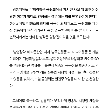
방통위원들은 ‘
행정청은 공청회에서 제시된 사실 및 의견이 상
’는
당한 이유가 있다고 인정하는 경우에는 이를 반영하여야 한다
행정절차법 제39조의 의미를 곰곰이 되새겨 보고, 공청회를 더 이
상 방통위의 요식거리로 대통령 업무보고에 따른 설거지 거리로
전락시키려는 안이한 생각은 당장 집어치울 것을 촉구한다!
‘방송장악․네티즌탄압 저지 범국민행동’과 ‘미디어행동’은 재벌
기업에게 지상파방송과 보도․종합편성P.P를 하용하고 케이블 SO
를 위해서는 큰 특혜를 베풀면서 방송의 공공성을 훼손시키고 지
역의 다양성을 말살하려는 방송법 시행령 개정에는 절대 찬성할
수 없음을 밝히며, 오늘 공청회는 원천무효임을 다시 한 번 천명한
다.
그럼에도 불구하고 방통위가 무리하게 방송법 시행령 개정을
추진하려 한다면 시민사회의 엄청난 저항을 받게 될 것이다. 방통