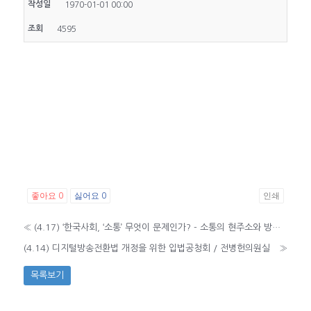
작성일
1970-01-01 00:00
조회
4595
좋아요
싫어요
인쇄
0
0
«
(4.17) ‘한국사회, ‘소통’ 무엇이 문제인가? - 소통의 현주소와 방향 찾기‘ 토론회 / 한국소통학회
(4.14) 디지털방송전환법 개정을 위한 입법공청회 / 전병헌의원실
»
목록보기