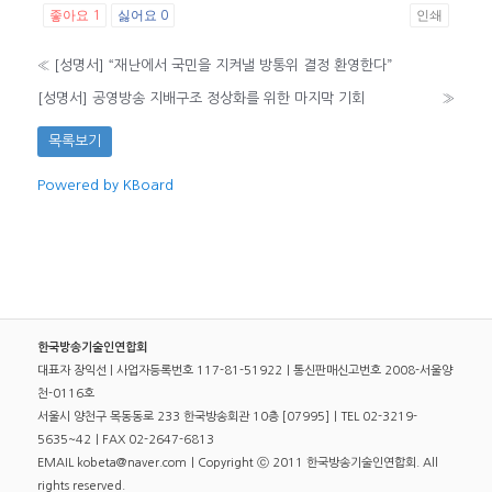
좋아요
싫어요
인쇄
1
0
«
[성명서] “재난에서 국민을 지켜낼 방통위 결정 환영한다”
[성명서] 공영방송 지배구조 정상화를 위한 마지막 기회
»
목록보기
Powered by KBoard
한국방송기술인연합회
대표자 장익선 | 사업자등록번호 117-81-51922｜통신판매신고번호 2008-서울양
천-0116호
서울시 양천구 목동동로 233 한국방송회관 10층 [07995]｜TEL 02-3219-
5635~42｜FAX 02-2647-6813
EMAIL kobeta@naver.com｜Copyright ⓒ 2011 한국방송기술인연합회. All
rights reserved.