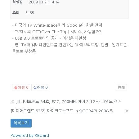
작성일
2009-01-21 14:14
조회
5155
- 미국의 TV White-space처리 Google이 한발 먼저
- TV에서의 OTT(Over The Top) 서비스, 가능할까?
- USB 3.0 프로토타입 공개 – 아직은 미완성
- 웹+TV와 웨버테인먼트를 견인하는 '하이브리드형' 단말…업계표준
후보로 부상중
좋아요
싫어요
인쇄
0
0
«
[미디어트렌드 54호] FCC, 700MHz이어 2.1GHz 대역도 경매
[미디어트렌드 52호] 마이크로소프트 in SIGGRAPH2008 외
»
목록보기
Powered by KBoard