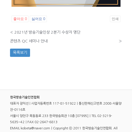
좋아요
싫어요
인쇄
0
0
«
2021년 방송기술인상 2분기 수상자 명단
콘텐츠 QC 세미나 안내
»
목록보기
한국방송기술인연합회
대표자 장익선 | 사업자등록번호 117-81-51922｜통신판매신고번호 2008-서울양
천-0116호
서울시 양천구 목동동로 233 한국방송회관 10층 [07995]｜TEL 02-3219-
5635~42｜FAX 02-2647-6813
EMAIL kobeta@naver.com｜Copyright ⓒ 2011 한국방송기술인연합회. All