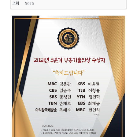
조회
5076