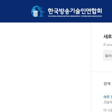
새로
If yo
검색
아무 
죄송하
더 나