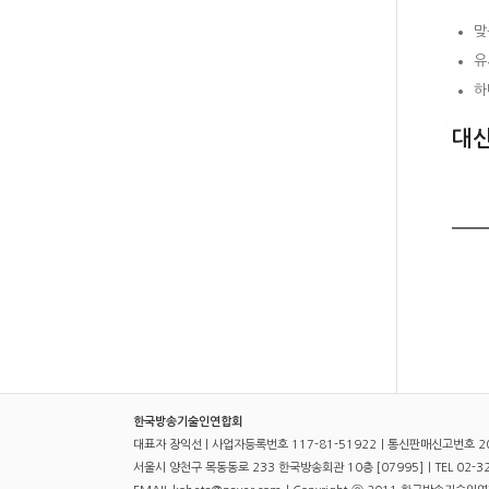
맞
유
하
대신
한국방송기술인연합회
대표자 장익선 | 사업자등록번호 117-81-51922｜통신판매신고번호 2
서울시 양천구 목동동로 233 한국방송회관 10층 [07995]｜TEL 02-321