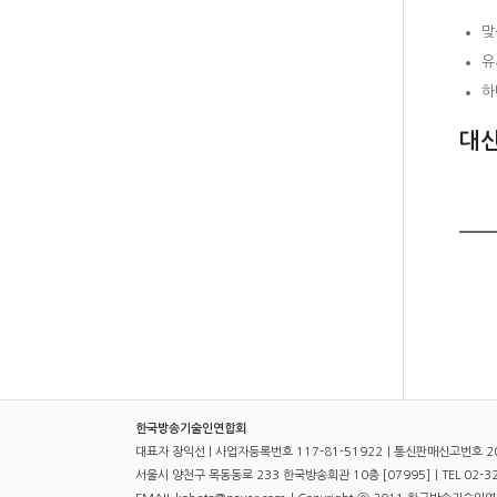
맞
유
하
대신
한국방송기술인연합회
대표자 장익선 | 사업자등록번호 117-81-51922｜통신판매신고번호 2
서울시 양천구 목동동로 233 한국방송회관 10층 [07995]｜TEL 02-321