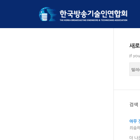
새로
If yo
검색
아무 
죄송하
더 나