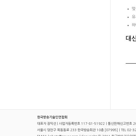
맞
유
하
대신
한국방송기술인연합회
대표자 장익선 | 사업자등록번호 117-81-51922｜통신판매신고번호 2
서울시 양천구 목동동로 233 한국방송회관 10층 [07995]｜TEL 02-321