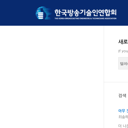
새로
If yo
검색
아무 
죄송하
더 나