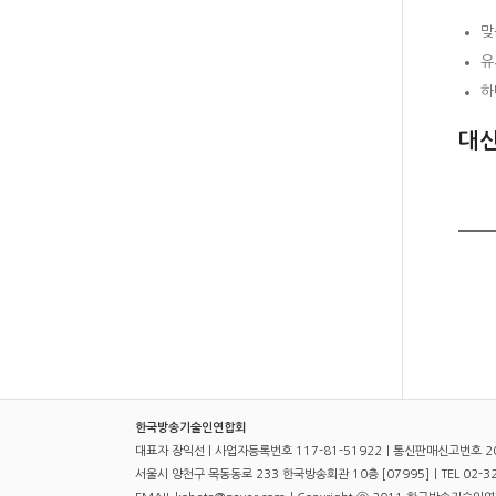
맞
유
하
대신
한국방송기술인연합회
대표자 장익선 | 사업자등록번호 117-81-51922｜통신판매신고번호 2
서울시 양천구 목동동로 233 한국방송회관 10층 [07995]｜TEL 02-321