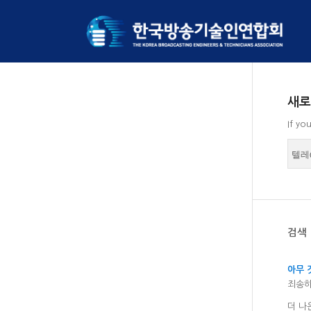
새로
If yo
검색 
아무 
죄송하
더 나