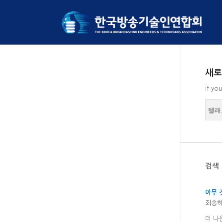
새로
If yo
검색 
아무 
죄송하
더 나