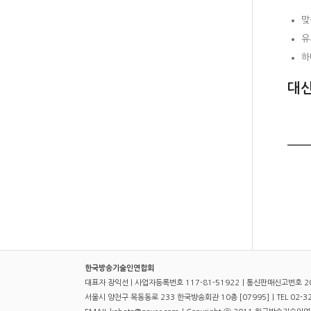
맞
유
하
대신
한국방송기술인연합회
대표자 장익선 | 사업자등록번호 117-81-51922｜통신판매신고번호 2
서울시 양천구 목동동로 233 한국방송회관 10층 [07995]｜TEL 02-321